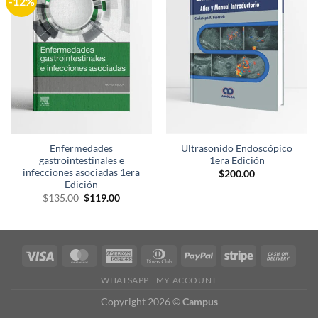
-12%
a la
a la
lista de
lista de
deseos
deseos
Enfermedades
Ultrasonido Endoscópico
gastrointestinales e
1era Edición
infecciones asociadas 1era
$
200.00
Edición
El
El
$
135.00
$
119.00
precio
precio
original
actual
era:
es:
$135.00.
$119.00.
WHATSAPP
MY ACCOUNT
Copyright 2026 ©
Campus