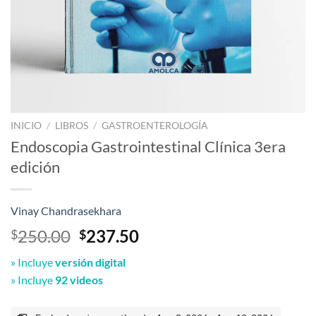
INICIO
/
LIBROS
/
GASTROENTEROLOGÍA
Endoscopia Gastrointestinal Clínica 3era
edición
Vinay Chandrasekhara
El
El
250.00
237.50
$
$
precio
precio
» Incluye
versión digital
original
actual
» Incluye
92 videos
era:
es:
$250.00.
$237.50.