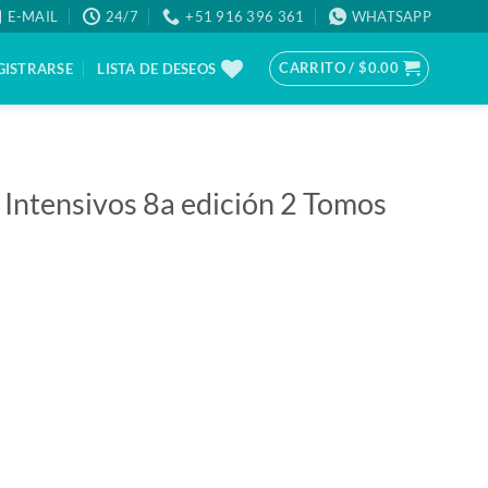
E-MAIL
24/7
+51 916 396 361
WHATSAPP
CARRITO /
$
0.00
GISTRARSE
LISTA DE DESEOS
 Intensivos 8a edición 2 Tomos
cantidad