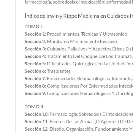
farmacología, sobredosis e intoxicación; enfermedad 
Índice de Irwin y Rippe Medicina en Cuidados I
TOMO I
Sección 1:
Procedimientos, Técnicas Y Ultrasonido
Sección 2:
Monitoreo Mínimamente Invasivo
Sección 3:
Cuidados Paliativos Y Aspectos Éticos En
Sección 4:
Tratamiento Del Choque, De Los Traumati
Sección 5:
Dificultades Quirúrgicas En La Unidad De
Sección 6:
Trasplantes
Sección 7:
Enfermedades Reumatológicas, Inmunológi
Sección 8:
Complicaciones Por Enfermedades Infeccio
Sección 9:
Complicaciones Hematológicas Y Oncológi
TOMO II
Sección 10:
Farmacología, Sobredosis E Intoxicacion
Sección 11:
Efectos De Las Armas (O Agentes) De Des
Sección 12:
Diseño, Organización, Funcionamiento Y 