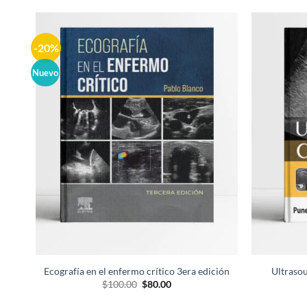
-20%
Añadir
a la
lista de
Nuevo
deseos
Ecografía en el enfermo crítico 3era edición
Ultrasou
El
El
$
100.00
$
80.00
precio
precio
original
actual