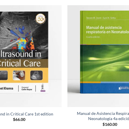
Añadir
a la
lista de
deseos
Manual de Asistencia Respira
nd in Critical Care 1st edition
Neonatología 4a edici
$
66.00
$
160.00