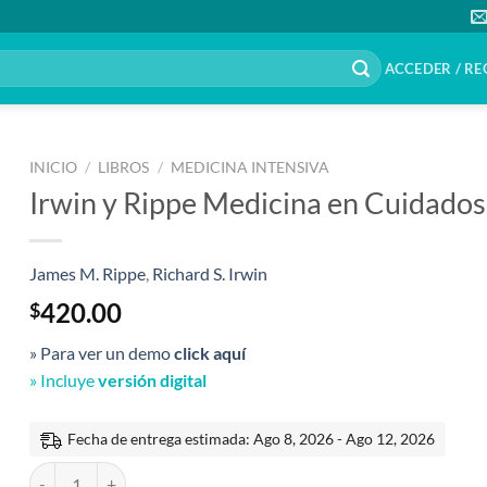
ACCEDER / RE
INICIO
/
LIBROS
/
MEDICINA INTENSIVA
Irwin y Rippe Medicina en Cuidados
James M. Rippe
,
Richard S. Irwin
420.00
$
» Para ver un demo
click aquí
» Incluye
versión digital
Fecha de entrega estimada: Ago 8, 2026 - Ago 12, 2026
Irwin y Rippe Medicina en Cuidados Intensivos 8a edición 2 Tomos 