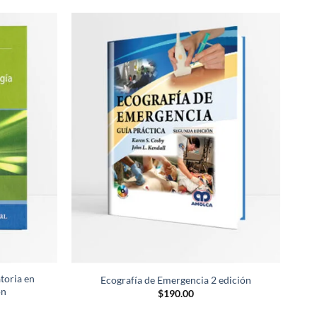
Añadir
Añadir
a la
a la
lista de
lista de
deseos
deseos
toria en
Tr
Ecografía de Emergencia 2 edición
ón
$
190.00