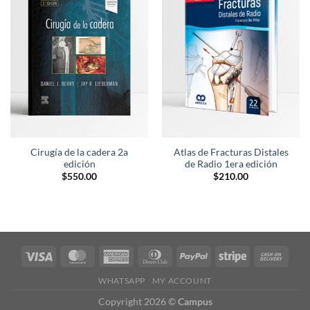
Añadir
Añadir
a la
a la
lista de
lista de
deseos
deseos
Cirugía de la cadera 2a
Atlas de Fracturas Distales
edición
de Radio 1era edición
$
550.00
$
210.00
WHATSAPP
MY ACCOUNT
Copyright 2026 ©
Campus