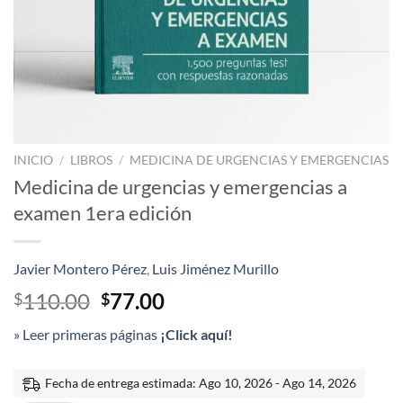
INICIO
/
LIBROS
/
MEDICINA DE URGENCIAS Y EMERGENCIAS
Medicina de urgencias y emergencias a
examen 1era edición
Javier Montero Pérez
,
Luis Jiménez Murillo
El
El
110.00
77.00
$
$
precio
precio
» Leer primeras páginas
¡Click aquí!
original
actual
era:
es:
$110.00.
$77.00.
Fecha de entrega estimada: Ago 10, 2026 - Ago 14, 2026