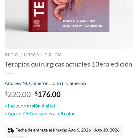
INICIO
/
LIBROS
/
CIRUGÍA
Terapias quirúrgicas actuales 13era edición
Andrew M. Cameron
,
John L. Cameron
El
El
220.00
176.00
$
$
precio
precio
» Incluye
versión digital
original
actual
» Aprox. 450 imágenes a full color
era:
es:
$220.00.
$176.00.
Fecha de entrega estimada: Ago 6, 2026 - Ago 10, 2026