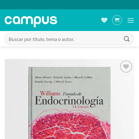
Saltar
al
contenido
Buscar
por:
Añadir
a la
lista
de
deseos