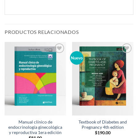
PRODUCTOS RELACIONADOS
Añadir
Añadir
Nuevo
a la
a la
lista de
lista de
deseos
deseos
Manual clínico de
Textbook of Diabetes and
endocrinología ginecológica
Pregnancy 4th edition
y reproductiva 1era edición
$
190.00
$
81.00