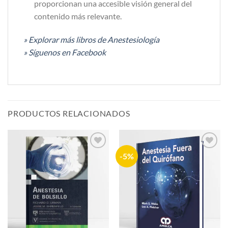
proporcionan una accesible visión general del
contenido más relevante.
» Explorar más libros de Anestesiología
» Síguenos en Facebook
PRODUCTOS RELACIONADOS
-5%
Añadir
Añadir
a la
a la
lista de
lista de
deseos
deseos