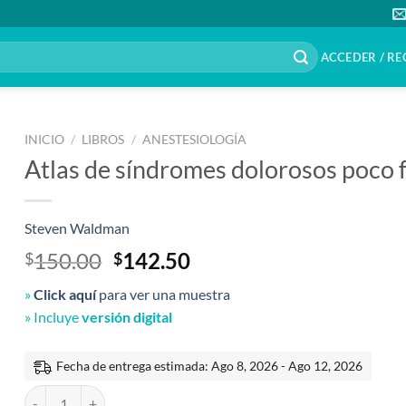
ACCEDER / RE
INICIO
/
LIBROS
/
ANESTESIOLOGÍA
Atlas de síndromes dolorosos poco 
Steven Waldman
El
El
150.00
142.50
$
$
precio
precio
»
Click aquí
para ver una muestra
original
actual
» Incluye
versión digital
era:
es:
$150.00.
$142.50.
Fecha de entrega estimada: Ago 8, 2026 - Ago 12, 2026
Atlas de síndromes dolorosos poco frecuentes 4a edición cantidad