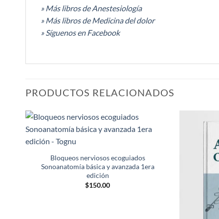
»
Más libros de Anestesiología
»
Más libros de Medicina del dolor
»
Síguenos en Facebook
PRODUCTOS RELACIONADOS
Añadir
a la
lista de
Bloqueos nerviosos ecoguiados
deseos
Sonoanatomía básica y avanzada 1era
edición
$
150.00