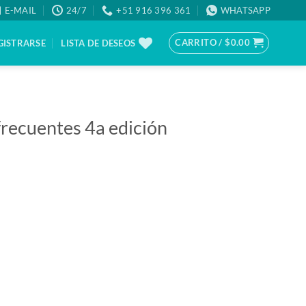
E-MAIL
24/7
+51 916 396 361
WHATSAPP
CARRITO /
$
0.00
GISTRARSE
LISTA DE DESEOS
frecuentes 4a edición