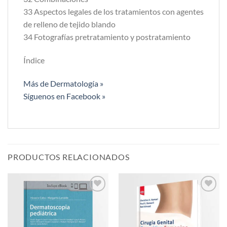
33 Aspectos legales de los tratamientos con agentes
de relleno de tejido blando
34 Fotografías pretratamiento y postratamiento
Índice
Más de Dermatología »
Síguenos en Facebook »
PRODUCTOS RELACIONADOS
Añadir
Añadir
a la
a la
lista de
lista de
deseos
deseos