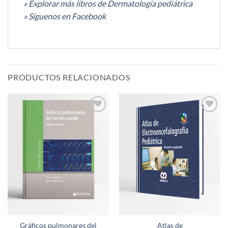
» Explorar más libros de Dermatología pediátrica
» Síguenos en Facebook
PRODUCTOS RELACIONADOS
Añadir
Añadir
a la
a la
lista de
lista de
deseos
deseos
Gráficos pulmonares del
Atlas de