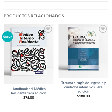
PRODUCTOS RELACIONADOS
Añadir
Añadir
Nuevo
a la
a la
lista de
lista de
deseos
deseos
Trauma cirugía de urgencia y
cuidados intensivos 3era
Handbook del Médico
edición
Residente 1era edición
$
180.00
$
75.00