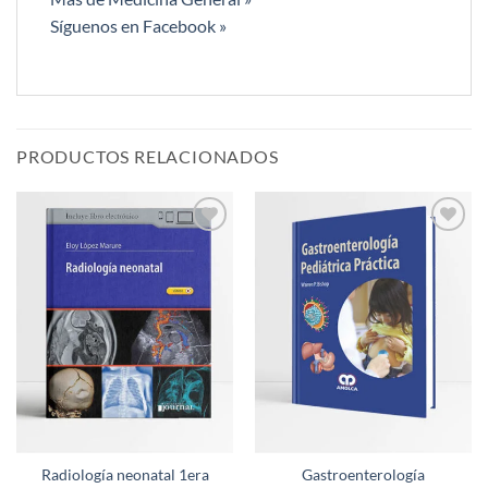
Síguenos en Facebook »
PRODUCTOS RELACIONADOS
Añadir
Añadir
a la
a la
lista de
lista de
deseos
deseos
Radiología neonatal 1era
Gastroenterología