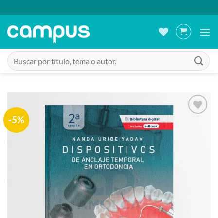
Saltar
al
contenido
Buscar
por:
-5%
Añadir
a la
lista
de
deseos