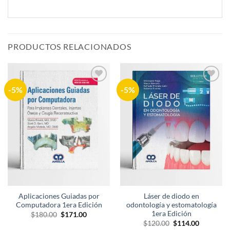
PRODUCTOS RELACIONADOS
-5%
-5%
Añadir
Añadir
a la
a la
lista de
lista de
deseos
deseos
Aplicaciones Guiadas por
Láser de diodo en
Computadora 1era Edición
odontología y estomatología
1era Edición
El
El
$
180.00
$
171.00
precio
precio
El
El
$
120.00
$
114.00
original
actual
precio
precio