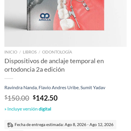
INICIO
/
LIBROS
/
ODONTOLOGÍA
Dispositivos de anclaje temporal en
ortodoncia 2a edición
Ravindra Nanda
,
Flavio Andres Uribe
,
Sumit Yadav
El
El
150.00
142.50
$
$
precio
precio
» Incluye versión
digital
original
actual
era:
es:
$150.00.
$142.50.
Fecha de entrega estimada: Ago 8, 2026 - Ago 12, 2026