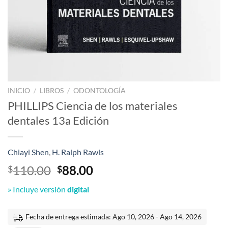
INICIO
/
LIBROS
/
ODONTOLOGÍA
PHILLIPS Ciencia de los materiales
dentales 13a Edición
Chiayi Shen
,
H. Ralph Rawls
El
El
110.00
88.00
$
$
precio
precio
» Incluye versión
digital
original
actual
era:
es:
$110.00.
$88.00.
Fecha de entrega estimada: Ago 10, 2026 - Ago 14, 2026