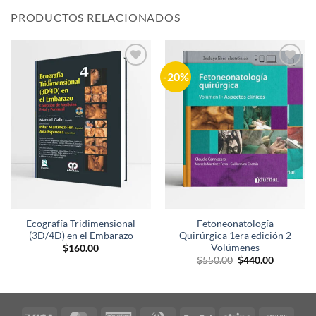
PRODUCTOS RELACIONADOS
-20%
Añadir
Añadir
a la
a la
lista de
lista de
deseos
deseos
Ecografía Tridimensional
Fetoneonatología
(3D/4D) en el Embarazo
Quirúrgica 1era edición 2
Volúmenes
$
160.00
El
El
$
550.00
$
440.00
precio
precio
original
actual
era:
es:
$550.00.
$440.00.