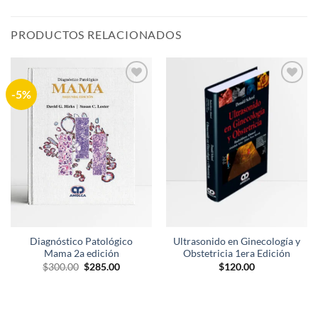
PRODUCTOS RELACIONADOS
-5%
Añadir
Añadir
a la
a la
lista de
lista de
deseos
deseos
Diagnóstico Patológico
Ultrasonido en Ginecología y
Mama 2a edición
Obstetricia 1era Edición
El
El
$
300.00
$
285.00
$
120.00
precio
precio
original
actual
era:
es:
$300.00.
$285.00.