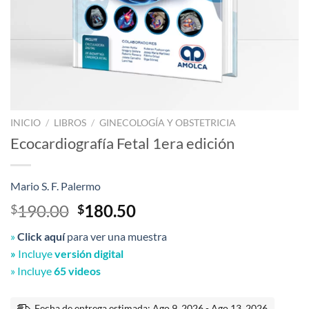
INICIO
/
LIBROS
/
GINECOLOGÍA Y OBSTETRICIA
Ecocardiografía Fetal 1era edición
Mario S. F. Palermo
El
El
190.00
180.50
$
$
precio
precio
»
Click aquí
para ver una muestra
original
actual
»
Incluye
versión digital
era:
es:
» Incluye
65 videos
$190.00.
$180.50.
Fecha de entrega estimada: Ago 9, 2026 - Ago 13, 2026