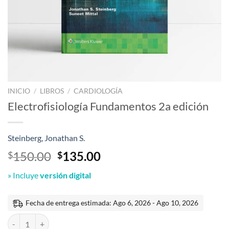
INICIO
/
LIBROS
/
CARDIOLOGÍA
Electrofisiología Fundamentos 2a edición
Steinberg, Jonathan S.
El
El
150.00
135.00
$
$
precio
precio
» Incluye
versión digital
original
actual
era:
es:
$150.00.
$135.00.
Fecha de entrega estimada: Ago 6, 2026 - Ago 10, 2026
Electrofisiología Fundamentos 2a edición cantidad