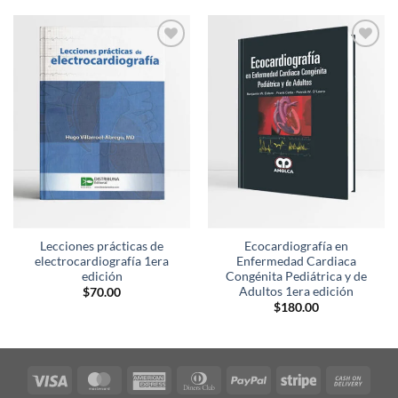
Añadir
Añadir
a la
a la
lista de
lista de
deseos
deseos
Lecciones prácticas de
Ecocardiografía en
electrocardiografía 1era
Enfermedad Cardiaca
edición
Congénita Pediátrica y de
Adultos 1era edición
$
70.00
$
180.00