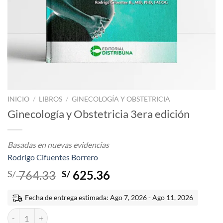
INICIO
/
LIBROS
/
GINECOLOGÍA Y OBSTETRICIA
Ginecología y Obstetricia 3era edición
Basadas en nuevas evidencias
Rodrigo Cifuentes Borrero
El
El
764.33
625.36
S/
S/
precio
precio
original
actual
Fecha de entrega estimada: Ago 7, 2026 - Ago 11, 2026
era:
es:
Ginecología y Obstetricia 3era edición cantidad
S/ 764.33.
S/ 625.36.