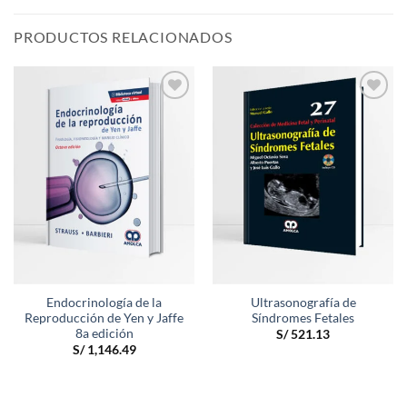
PRODUCTOS RELACIONADOS
Añadir
Añadir
a la
a la
lista de
lista de
deseos
deseos
Endocrinología de la
Ultrasonografía de
Reproducción de Yen y Jaffe
Síndromes Fetales
8a edición
S/
521.13
S/
1,146.49