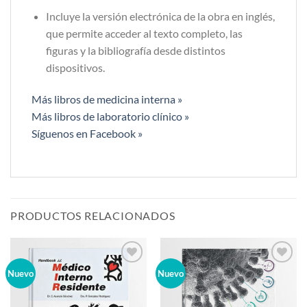
Incluye la versión electrónica de la obra en inglés,
que permite acceder al texto completo, las
figuras y la bibliografía desde distintos
dispositivos.
Más libros de medicina interna »
Más libros de laboratorio clínico »
Síguenos en Facebook »
PRODUCTOS RELACIONADOS
Añadir
Añadir
Nuevo
Nuevo
a la
a la
lista de
lista de
deseos
deseos