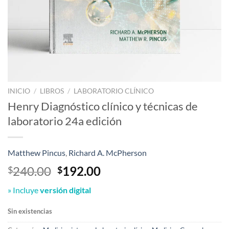
INICIO
/
LIBROS
/
LABORATORIO CLÍNICO
Henry Diagnóstico clínico y técnicas de
laboratorio 24a edición
Matthew Pincus
,
Richard A. McPherson
El
El
240.00
192.00
$
$
precio
precio
» Incluye
versión digital
original
actual
era:
es:
Sin existencias
$240.00.
$192.00.