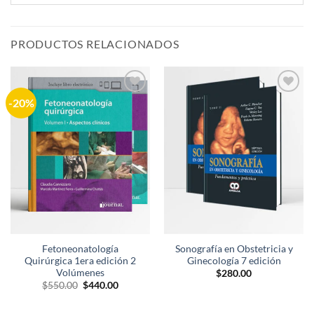
PRODUCTOS RELACIONADOS
-20%
Añadir
Añadir
a la
a la
lista de
lista de
deseos
deseos
Fetoneonatología
Sonografía en Obstetricia y
Quirúrgica 1era edición 2
Ginecología 7 edición
Volúmenes
$
280.00
El
El
$
550.00
$
440.00
precio
precio
original
actual
era:
es: