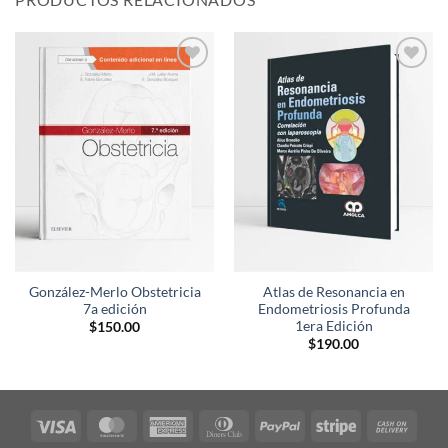
Añadir
Añadir
a la
a la
lista de
lista de
deseos
deseos
González-Merlo Obstetricia
Atlas de Resonancia en
7a edición
Endometriosis Profunda
1era Edición
$
150.00
$
190.00