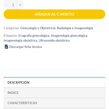
Ultrasonido en Ginecología y Obstetricia 1era Edición cantidad
AÑADIR AL CARRITO
Categorías:
Ginecología y Obstetricia
,
Radiología e Imagenología
Etiquetas:
Ecografía ginecológica
,
Imagenología ginecológica
,
Imagenología obstétrica
,
Ultrasonido obstétrico
Descargar ficha técnica
DESCRIPCIÓN
ÍNDICE
CARACTERÍSTICAS