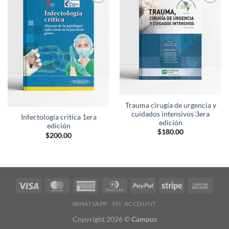
Añadir
Añadir
a la
a la
lista de
lista de
deseos
deseos
Trauma cirugía de urgencia y
cuidados intensivos 3era
Infectología crítica 1era
edición
edición
$
180.00
$
200.00
WHATSAPP
MY ACCOUNT
Copyright 2026 ©
Campus