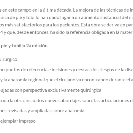
s en este campo en la última década. La mejora de las técnicas de 
ica de pie y tobillo han dado lugar a un aumento sustancial del nú
s más satisfactorios para los pacientes. Esta obra se deriva en par
y que, desde entonces, ha sido la referencia obligada en la materi
pie y tobillo 2a edición
uirúrgico
on puntos de referencia e incisiones y destaca los riesgos de la dis
y la anatomía regional que el cirujano va encontrando durante el 
bujadas con perspectiva exclusivamente quirúrgica
da la obra, incluidos nuevos abordajes sobre las articulaciones del
nes revisadas y ampliadas sobre anatomía
l ejemplar impreso