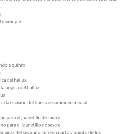
c
c
el mediopié
ndo a quinto
o
ica del hallux
falángica del hallux
gus
ra la escisión del hueso sesamoideo medial
o para el juanetillo de sastre
no para el juanetillo de sastre
ángicas del segundo, tercer, cuarto y quinto dedos