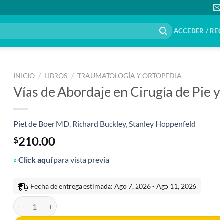
ACCEDER / RE
INICIO
/
LIBROS
/
TRAUMATOLOGÍA Y ORTOPEDIA
Vías de Abordaje en Cirugía de Pie y
Piet de Boer MD
,
Richard Buckley
,
Stanley Hoppenfeld
210.00
$
»
Click aquí
para vista previa
Fecha de entrega estimada: Ago 7, 2026 - Ago 11, 2026
Vías de Abordaje en Cirugía de Pie y Tobillo 2a edición cantidad