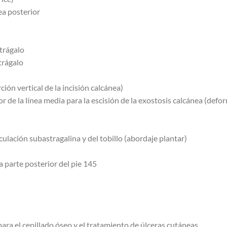
ea posterior
strágalo
trágalo
ión vertical de la incisión calcánea)
r de la línea media para la escisión de la exostosis calcánea (def
culación subastragalina y del tobillo (abordaje plantar)
a parte posterior del pie 145
ara el cepillado óseo y el tratamiento de úlceras cutáneas