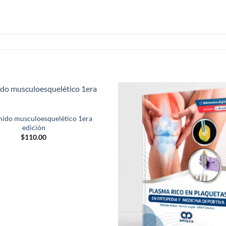
Añadir
a la
nido musculoesquelético 1era
lista de
edición
deseos
$
110.00