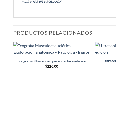
» Síganos en Facebook
PRODUCTOS RELACIONADOS
Añadir
a la
Ultraso
Ecografía Musculoesquelética 1era edición
lista de
$
220.00
deseos