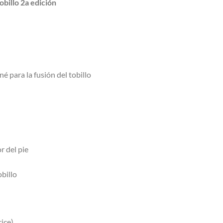
tobillo 2a edición
é para la fusión del tobillo
r del pie
obillo
rice)