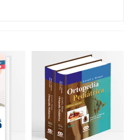
-5%
Añadir
Añadir
a la
a la
lista de
lista de
deseos
deseos