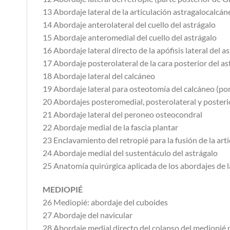
13 Abordaje lateral de la articulación astragalocalcán
14 Abordaje anterolateral del cuello del astrágalo
15 Abordaje anteromedial del cuello del astrágalo
16 Abordaje lateral directo de la apófisis lateral del a
17 Abordaje posterolateral de la cara posterior del as
18 Abordaje lateral del calcáneo
19 Abordaje lateral para osteotomía del calcáneo (porc
20 Abordajes posteromedial, posterolateral y posterio
21 Abordaje lateral del peroneo osteocondral
22 Abordaje medial de la fascia plantar
23 Enclavamiento del retropié para la fusión de la arti
24 Abordaje medial del sustentáculo del astrágalo
25 Anatomía quirúrgica aplicada de los abordajes de l
MEDIOPIÉ
26 Mediopié: abordaje del cuboides
27 Abordaje del navicular
28 Abordaje medial directo del colapso del mediopié p