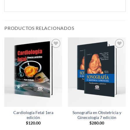
PRODUCTOS RELACIONADOS
Añadir
Añadir
a la
a la
lista de
lista de
deseos
deseos
Cardiología Fetal 1era
Sonografía en Obstetricia y
edición
Ginecología 7 edición
$
120.00
$
280.00