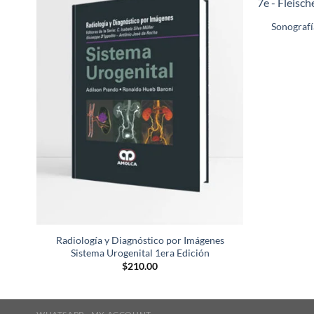
Añadir
a la
Sonografí
lista de
deseos
Radiología y Diagnóstico por Imágenes
Sistema Urogenital 1era Edición
$
210.00