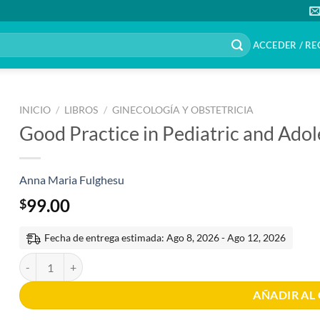
ACCEDER / RE
INICIO
/
LIBROS
/
GINECOLOGÍA Y OBSTETRICIA
Good Practice in Pediatric and Ado
Anna Maria Fulghesu
99.00
$
Fecha de entrega estimada: Ago 8, 2026 - Ago 12, 2026
Good Practice in Pediatric and Adolescent Gynecology 1st edition c
AÑADIR AL