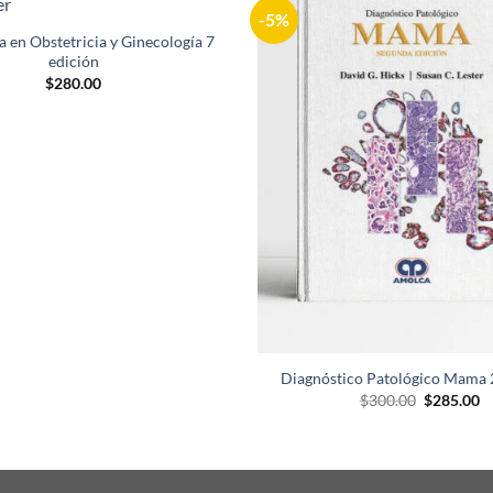
-5%
Añadir
a la
a en Obstetricia y Ginecología 7
lista de
edición
deseos
$
280.00
Diagnóstico Patológico Mama 
El
El
$
300.00
$
285.00
precio
p
original
ac
era:
es
$300.00.
$