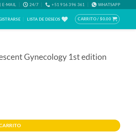
E-MAIL
24/7
+51 916 396 361
WHATSAPP
CARRITO /
$
0.00
GISTRARSE
LISTA DE DESEOS
lescent Gynecology 1st edition
antidad
 CARRITO