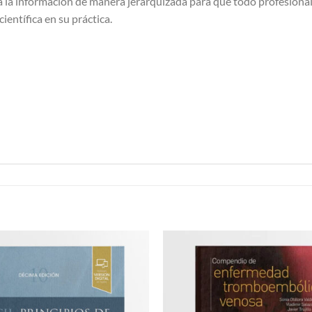
 la información de manera jerarquizada para que todo profesional d
ientífica en su práctica.
Añadir
a la
lista de
deseos