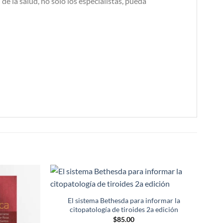
e la salud, no solo los especialistas, pueda
Añadir
Añadir
a la
a la
El sistema Bethesda para informar la
lista de
lista de
citopatología de tiroides 2a edición
deseos
deseos
$
85.00