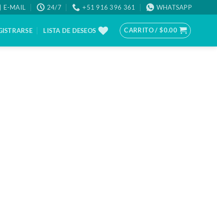
E-MAIL
24/7
+51 916 396 361
WHATSAPP
CARRITO /
$
0.00
GISTRARSE
LISTA DE DESEOS