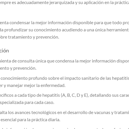
mpre es adecuadamente jerarquizada y su aplicación en la práctica
ntenta condensar la mejor información disponible para que todo pro
ueda profundizar su conocimiento acudiendo a una única herramient
obre tratamiento y prevención.
ición
ienta de consulta única que condensa la mejor información disponi
iento y prevención.
onocimiento profundo sobre el impacto sanitario de las hepatitis vi
er y manejar mejor la enfermedad.
ficos a cada tipo de hepatitis (A, B, C, D y E), detallando sus caract
specializada para cada caso.
salta los avances tecnológicos en el desarrollo de vacunas y tratam
esencial para la práctica diaria.