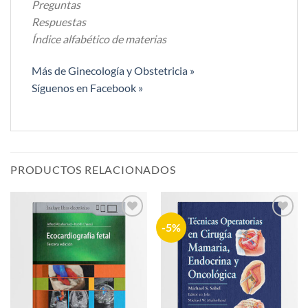
Preguntas
Respuestas
Índice alfabético de materias
Más de Ginecología y Obstetricia »
Síguenos en Facebook »
PRODUCTOS RELACIONADOS
-5%
Añadir
Añadir
a la
a la
lista de
lista de
deseos
deseos