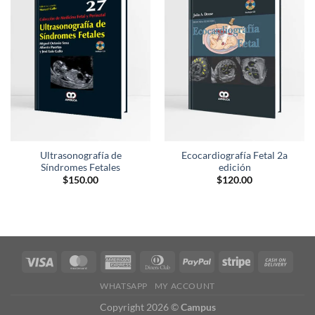
Añadir
Añadir
a la
a la
lista de
lista de
deseos
deseos
Ultrasonografía de
Ecocardiografía Fetal 2a
Síndromes Fetales
edición
$
150.00
$
120.00
WHATSAPP
MY ACCOUNT
Copyright 2026 ©
Campus