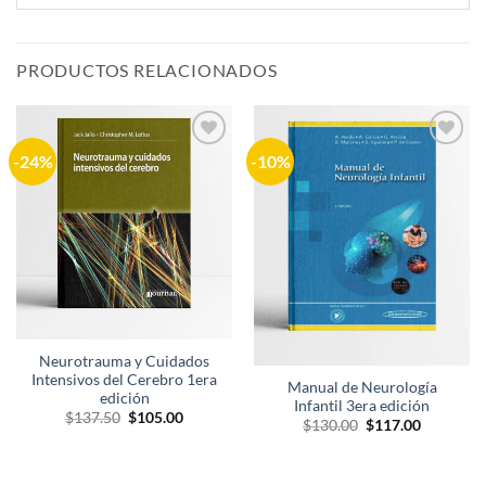
PRODUCTOS RELACIONADOS
-24%
-10%
Añadir
Añadir
a la
a la
lista de
lista de
deseos
deseos
Neurotrauma y Cuidados
Intensivos del Cerebro 1era
Manual de Neurología
edición
Infantil 3era edición
El
El
$
137.50
$
105.00
El
El
$
130.00
$
117.00
precio
precio
precio
precio
original
actual
original
actual
era:
es:
era:
es:
$137.50.
$105.00.
$130.00.
$117.00.