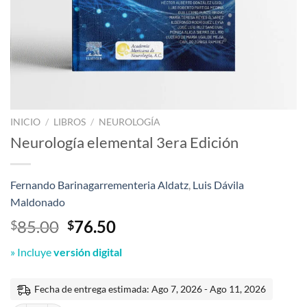
INICIO
/
LIBROS
/
NEUROLOGÍA
Neurología elemental 3era Edición
Fernando Barinagarrementeria Aldatz
,
Luis Dávila
Maldonado
El
El
85.00
76.50
$
$
precio
precio
» Incluye
versión digital
original
actual
era:
es:
$85.00.
$76.50.
Fecha de entrega estimada: Ago 7, 2026 - Ago 11, 2026