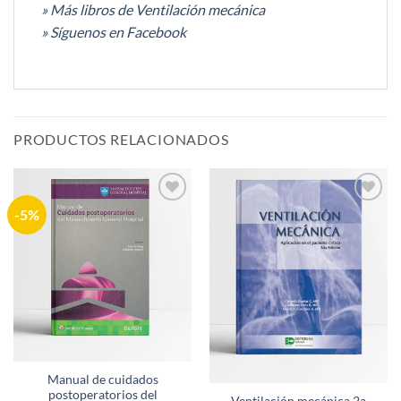
» Más libros de Ventilación mecánica
» Síguenos en Facebook
PRODUCTOS RELACIONADOS
-5%
Añadir
Añadir
a la
a la
lista de
lista de
deseos
deseos
Manual de cuidados
postoperatorios del
Ventilación mecánica 2a